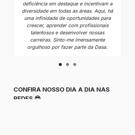
deficiência em destaque e incentivam a
C
diversidade em todas as áreas. Aqui, há
Na
uma infinidade de oportunidades para
crescer, aprender com profissionais
talentosos e desenvolver nossas
carreiras. Sinto-me imensamente
orgulhoso por fazer parte da Dasa.
CONFIRA NOSSO DIA A DIA NAS
REDES 😎
Website
LinkedIn
Facebook
Instagram
Glassdoor